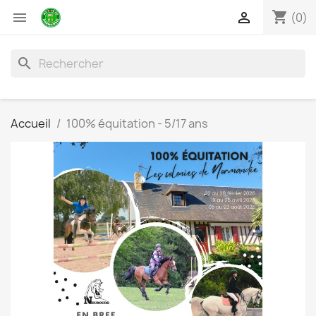
shopping_cart


(0)
search
Accueil
100% équitation - 5/17 ans