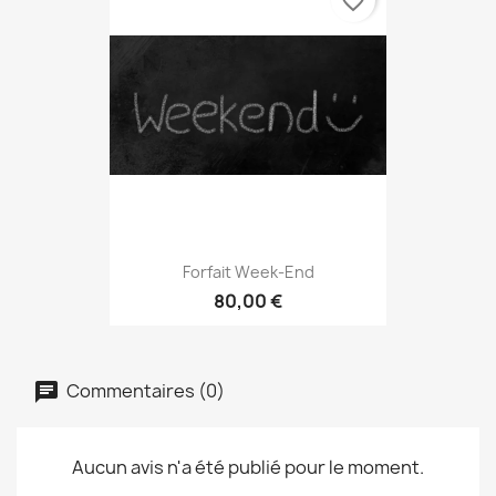
favorite_border
Forfait Week-End
80,00 €
Commentaires (0)
Aucun avis n'a été publié pour le moment.